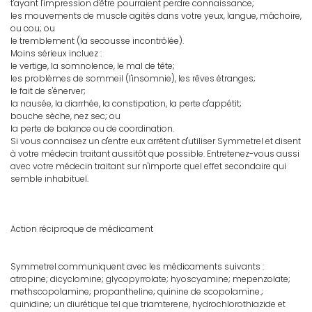
t'ayant l'impression d'être pourraient perdre connaissance;
les mouvements de muscle agités dans votre yeux, langue, mâchoire,
ou cou; ou
le tremblement (la secousse incontrôlée).
Moins sérieux incluez :
le vertige, la somnolence, le mal de tête;
les problèmes de sommeil (l'insomnie), les rêves étranges;
le fait de s'énerver;
la nausée, la diarrhée, la constipation, la perte d'appétit;
bouche sèche, nez sec; ou
la perte de balance ou de coordination.
Si vous connaisez un d'entre eux arrêtent d'utiliser Symmetrel et disent
à votre médecin traitant aussitôt que possible. Entretenez-vous aussi
avec votre médecin traitant sur n'importe quel effet secondaire qui
semble inhabituel.
Action réciproque de médicament
Symmetrel communiquent avec les médicaments suivants :
atropine; dicyclomine; glycopyrrolate; hyoscyamine; mepenzolate;
methscopolamine; propantheline; quinine de scopolamine.;
quinidine; un diurétique tel que triamterene, hydrochlorothiazide et