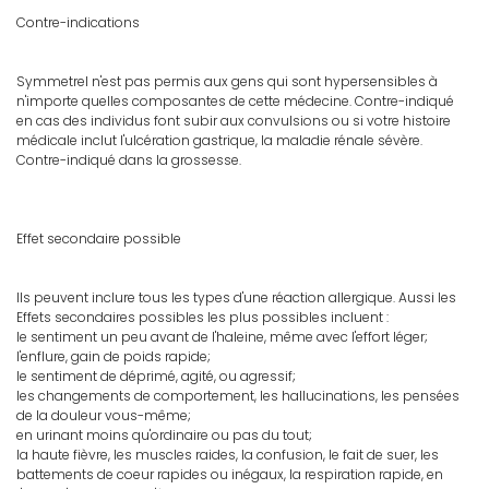
Contre-indications
Symmetrel n'est pas permis aux gens qui sont hypersensibles à
n'importe quelles composantes de cette médecine. Contre-indiqué
en cas des individus font subir aux convulsions ou si votre histoire
médicale inclut l'ulcération gastrique, la maladie rénale sévère.
Contre-indiqué dans la grossesse.
Effet secondaire possible
Ils peuvent inclure tous les types d'une réaction allergique. Aussi les
Effets secondaires possibles les plus possibles incluent :
le sentiment un peu avant de l'haleine, même avec l'effort léger;
l'enflure, gain de poids rapide;
le sentiment de déprimé, agité, ou agressif;
les changements de comportement, les hallucinations, les pensées
de la douleur vous-même;
en urinant moins qu'ordinaire ou pas du tout;
la haute fièvre, les muscles raides, la confusion, le fait de suer, les
battements de coeur rapides ou inégaux, la respiration rapide, en