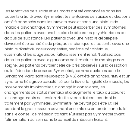
Les tentatives de suicide et les morts ont été annoncées dans les
patients a traité avec Symmetrel. Les tentatives de suicide et ideations
ont été annoncés dans les brevets avec et sans une histoire de
maladie psychiatrique. Symmetrel peut exacerber des symptômes
dans les patients avec une histoire de désordres psychiatriques ou
d'abus de substance. Les patients avec une histoire d'épilepsie
devraient être contrôlés de près, aussi bien que les patients avec une
histoire d'arrêt du coeur congestive, oedème périphérique,
eczematoid les rougeurs, ou l'affaiblissement rénal. N'utilisez pas
dans les patients avec le glaucome de fermeture de montage non
soigné. Les patients devraient être de près observés sur la cessation
ou la réduction de dose de Symmetrel, comme quelques cas de
Syndrome Malfaisant Neuroleptic (NMS) ont été annoncés. NMS est un
syndrome très grave caractérisé par la fièvre, la rigidité de muscle, les
mouvements involontaires, a changé la conscience, les
changements de statut mentaux et a augmenté le taux du cœur et
les changements de tension. N'utilisez pas d'alcool pendant le
traitement par Symmetrel. Symmetrel ne devrait pas être utilisé
pendant la grossesse, en devenant enceinte ou en produisant du lait
sans le conseil de médecin traitant. N'utilisez pas Symmetrel avant
l'alimentation du sein sans le conseil de médecin traitant.