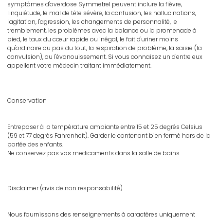
symptômes d'overdose Symmetrel peuvent inclure la fièvre,
l'inquiétude, le mal de tête sévère, la confusion, les hallucinations,
l'agitation, l'agression, les changements de personnalité, le
tremblement, les problèmes avec la balance ou la promenade à
pied, le taux du cœur rapide ou inégal, le fait d'uriner moins
qu'ordinaire ou pas du tout, la respiration de problème, la saisie (la
convulsion), ou l'évanouissement. Si vous connaisez un d'entre eux
appellent votre médecin traitant immédiatement.
Conservation
Entreposer à la température ambiante entre 15 et 25 degrés Celsius
(59 et 77 degrés Fahrenheit). Garder le contenant bien fermé hors de la
portée des enfants.
Ne conservez pas vos medicaments dans la salle de bains.
Disclaimer (avis de non responsabilité)
Nous fournissons des renseignements à caractères uniquement