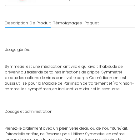
Description De Produit
Témoignages
Paquet
Usage général
Symmetrel est une médication antivirale qui avait l'habitude de
prévenir ou traiter de certaines infections de grippe. Symmetrel
bloque les actions de virus dans votre corps. Ce médicament est
aussi utilisé pour la Maladie de Parkinson de traitement et "Parkinson-
comme" les symptômes, en incluant la raideur et la secousse.
Dosage et administration
Prenez-le oralement avec un plein verre d'eau ou de nourriture/lait.
L'hirondelle entière, ne l'écrasez pas. Utilisez Symmetrel en même
temps chaque jour du meilleur résultat. Le dosage ordinaire de