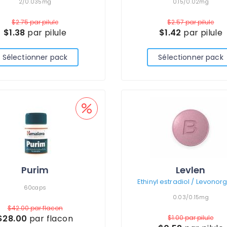
2/0.035mg
0.15/0.02mg
$2.75
par pilule
$2.57
par pilule
$1.38
par pilule
$1.42
par pilule
Sélectionner pack
Sélectionner pack
Purim
Levlen
60caps
0.03/0.15mg
$42.00
par flacon
$28.00
par flacon
$1.00
par pilule