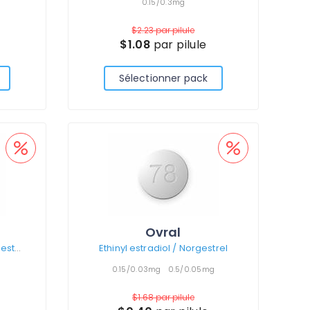
0.15/0.3mg
$2.23
par pilule
$1.08
par pilule
Sélectionner pack
Ovral
Ethinyl estradiol / Levonorgestrel
Ethinyl estradiol / Norgestrel
0.15/0.03mg
0.5/0.05mg
$1.68
par pilule