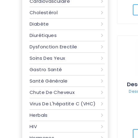
Cardiovasculaire
Cholestérol
Diabète
Diurétiques
Dysfonction Erectile
Soins Des Yeux
Gastro Santé
Santé Générale
Deso
Chute De Cheveux
Virus De L'hépatite C (VHC)
Herbals
HIV
Hormones