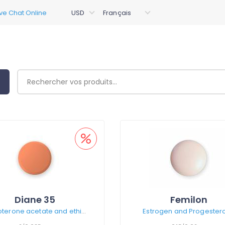
Diane 35
Femilon
Cyproterone acetate and ethinylestradiol
Estrogen and Progester