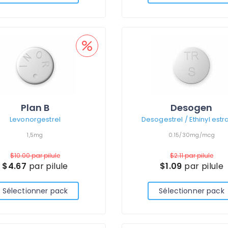
Plan B
Desogen
Levonorgestrel
Desogestrel / Ethinyl estr
1,5mg
0.15/30mg/mcg
$10.00
par pilule
$2.11
par pilule
$4.67
par pilule
$1.09
par pilule
Sélectionner pack
Sélectionner pack