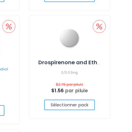
Drospirenone and Ethinyl Estradiol
adiol
3/0.03mg
$2.75
par pilule
$1.56
par pilule
Sélectionner pack