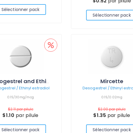
$0.52
par pilule
Sélectionner pack
Sélectionner pack
Mircette
Desogestrel and Ethinyl estradiol
gestrel / Ethinyl estradiol
Desogestrel / Ethinyl estr
0.15/30mg/mcg
0.15/0.02mg
$2.11
par pilule
$2.00
par pilule
$1.10
par pilule
$1.35
par pilule
Sélectionner pack
Sélectionner pack