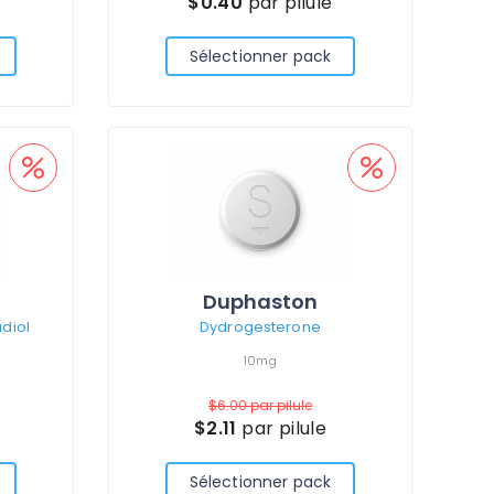
$0.40
par pilule
Sélectionner pack
Duphaston
adiol
Dydrogesterone
10mg
$6.00
par pilule
$2.11
par pilule
Sélectionner pack