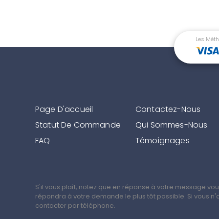
Les Méth
Page D'accueil
Contactez-Nous
Statut De Commande
Qui Sommes-Nous
FAQ
Témoignages
S'il vous plaît, notez que en réponse à votre message v
répondra à votre demande le plus tôt possible. Si vous 
contacter par téléphone.