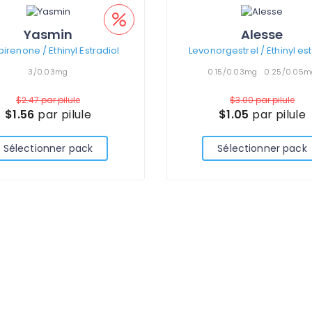
Yasmin
Alesse
irenone / Ethinyl Estradiol
3/0.03mg
0.15/0.03mg
0.25/0.05m
$2.47
par pilule
$3.00
par pilule
$1.56
par pilule
$1.05
par pilule
Sélectionner pack
Sélectionner pack