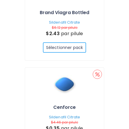
Brand Viagra Bottled
Sildenafil Citrate
$6.12
par pilule
$2.43
par pilule
Sélectionner pack
Cenforce
Sildenafil Citrate
$4.46
par pilule
$0.35
par pilule