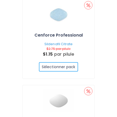
Cenforce Professional
Sildenafil Citrate
$2.75
par pilule
$1.15
par pilule
Sélectionner pack