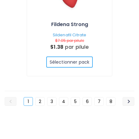
Fildena Strong
Sildenafil Citrate
$7.05
par pilule
$1.38
par pilule
Sélectionner pack
1
2
3
4
5
6
7
8