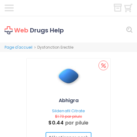
Web
Drugs Help
Page d'accueil
Dysfonction Erectile
>
Abhigra
Sildenafil Citrate
$1.73
par pilule
$0.44
par pilule