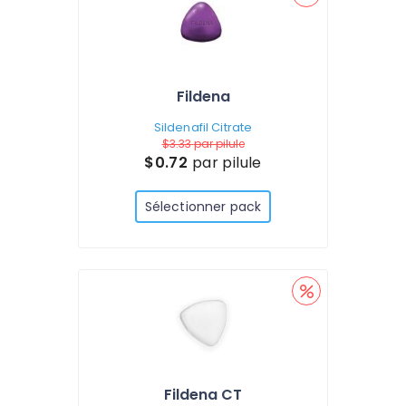
Fildena
Sildenafil Citrate
$3.33
par pilule
$0.72
par pilule
Sélectionner pack
Fildena CT