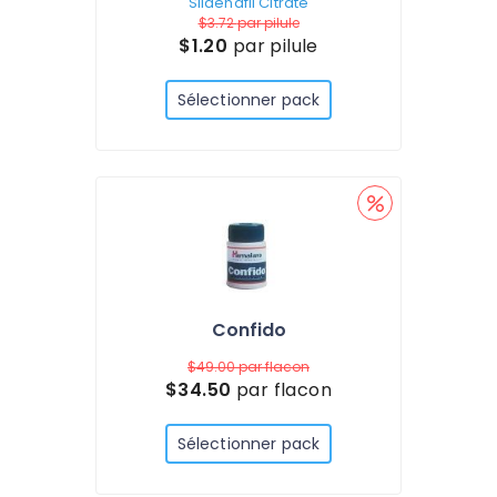
Sildenafil Citrate
$3.72
par pilule
$1.20
par pilule
Sélectionner pack
Confido
$49.00
par flacon
$34.50
par flacon
Sélectionner pack