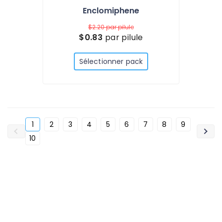
Enclomiphene
$2.20
par pilule
$0.83
par pilule
Sélectionner pack
1
2
3
4
5
6
7
8
9
10