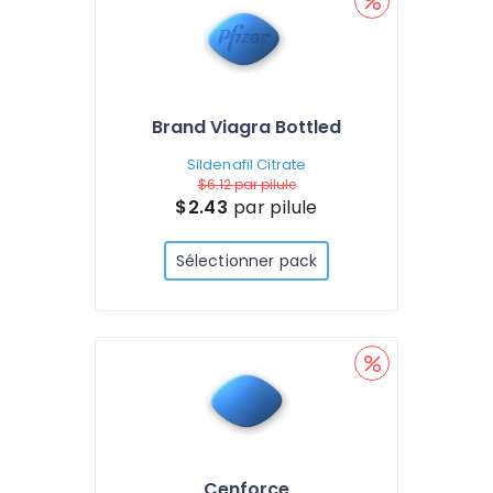
Brand Viagra Bottled
Sildenafil Citrate
$6.12
par pilule
$2.43
par pilule
Sélectionner pack
Cenforce