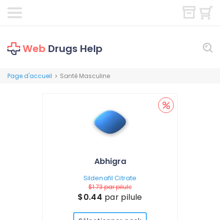
Web
Drugs Help
Page d'accueil
Santé Masculine
>
Abhigra
Sildenafil Citrate
$1.73
par pilule
$0.44
par pilule