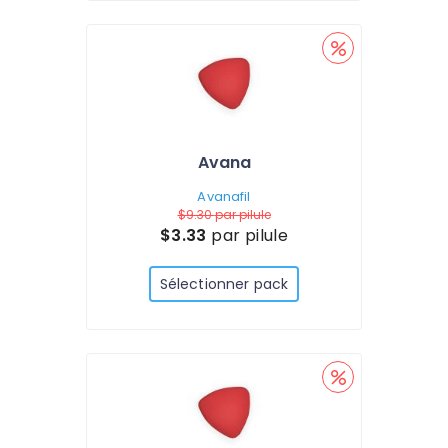
Avana
Avanafil
$9.30
par pilule
$3.33
par pilule
Sélectionner pack