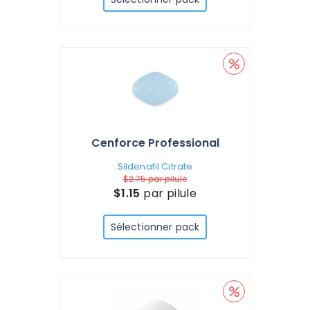
Cenforce Professional
Sildenafil Citrate
$2.75
par pilule
$1.15
par pilule
Sélectionner pack