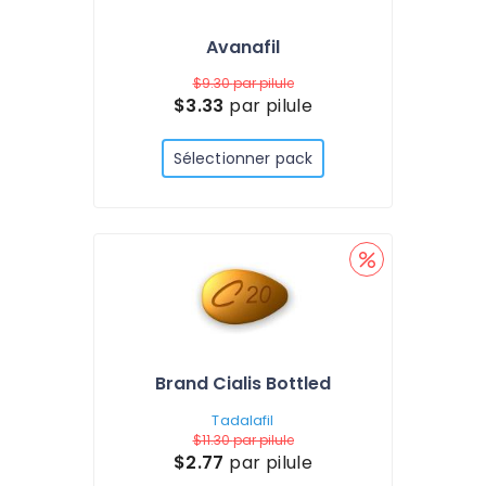
Avanafil
$9.30
par pilule
$3.33
par pilule
Sélectionner pack
Brand Cialis Bottled
Tadalafil
$11.30
par pilule
$2.77
par pilule