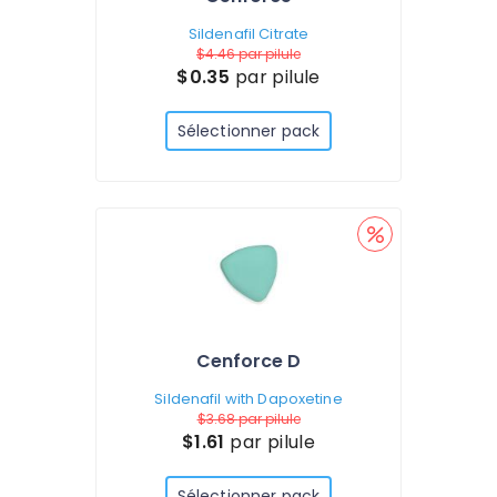
Sildenafil Citrate
$4.46
par pilule
$0.35
par pilule
Sélectionner pack
Cenforce D
Sildenafil with Dapoxetine
$3.68
par pilule
$1.61
par pilule
Sélectionner pack