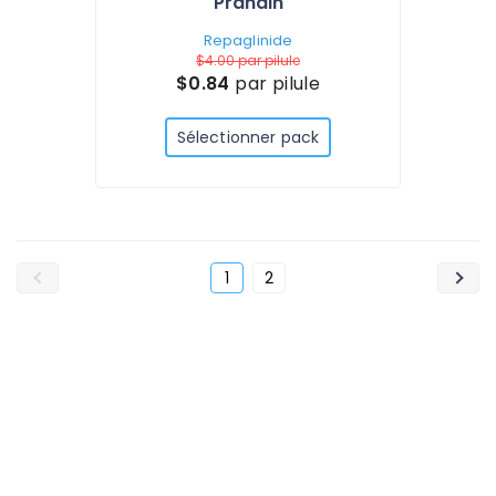
Prandin
Repaglinide
$4.00
par pilule
$0.84
par pilule
Sélectionner pack
1
2