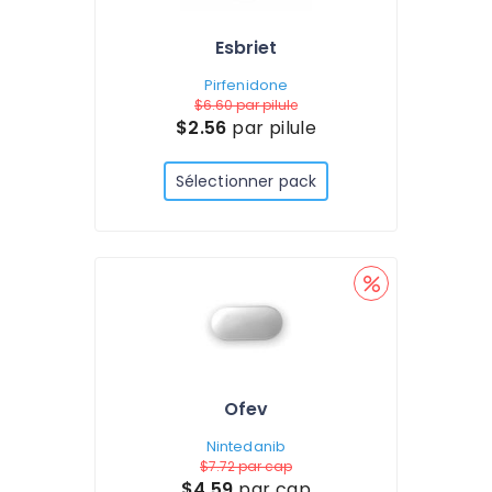
Esbriet
Pirfenidone
$6.60
par pilule
$2.56
par pilule
Sélectionner pack
Ofev
Nintedanib
$7.72
par cap
$4.59
par cap