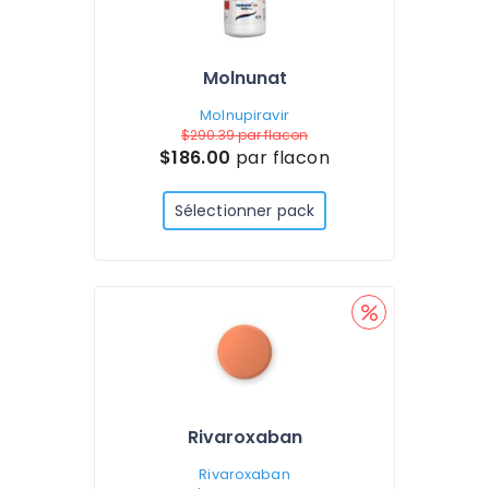
Molnunat
Molnupiravir
$290.39
par flacon
$186.00
par flacon
Sélectionner pack
Rivaroxaban
Rivaroxaban