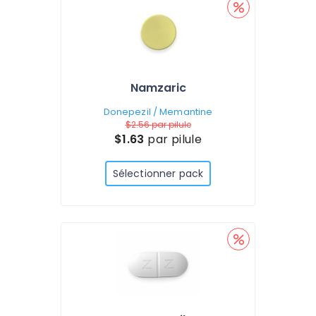
Namzaric
Donepezil / Memantine
$2.56
par pilule
$1.63
par pilule
Sélectionner pack