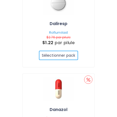
Daliresp
Roflumilast
$2.76
par pilule
$1.22
par pilule
Sélectionner pack
Danazol