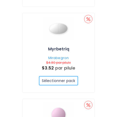
Myrbetriq
Mirabegron
$4.80
par pilule
$3.52
par pilule
Sélectionner pack