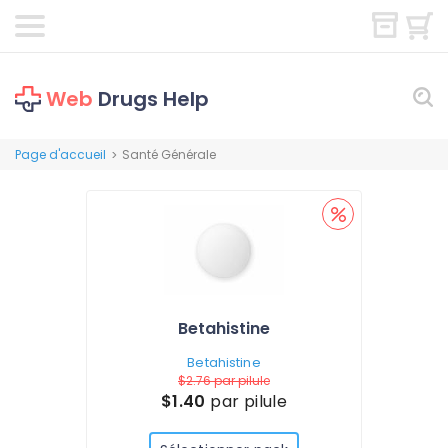
Web
Drugs Help
Page d'accueil
Santé Générale
>
Betahistine
Betahistine
$2.76
par pilule
$1.40
par pilule