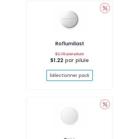
Roflumilast
$2.76
par pilule
$1.22
par pilule
Sélectionner pack