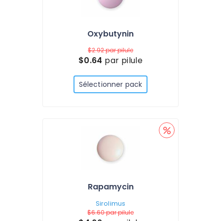
Oxybutynin
$2.92
par pilule
$0.64
par pilule
Sélectionner pack
Rapamycin
Sirolimus
$6.60
par pilule