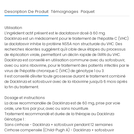
Description De Produit
Témoignages
Paquet
Utilisation
L’ingrédient actif présent est le daclatasvir dosé à 60 mg.
Dacklinza est un médicament pour le traitement de l’hépatite C (VHC).
Le daclatasvir inhibe la protéine NS5A non structurale du VHC. Des
recherches récentes suggèrent qu'il cible deux étapes du processus
de réplication virale, permettant un déclin rapide de l'ARN du VHC.
Dacklinza est conseillé en utilisation commune avec du sofosbuvir,
avec ou sans ribavirine, pour le traitement des patients infectés par le
virus de l'hépatite chronique C (VHC) de génotype 1 ou 3.
Il est conseillé d'éviter toute grossesse durant le traitement combiné
de Dacklinza et sofosbuvir avec de la ribavirine jusqu’à 6 mois après
la fin du traitement.
Dosage et instructions
La dose recommandée de Dacklinza est de 60 mg, prise par voie
orale, une fois par jour, avec ou sans nourriture.
Traitement recommandé et durée de la thérapie au Dacklinza
Génotype 1 :
Sans cirrhose - Dacklinza + sofosbuvir pendant 12 semaines
Cirrhose compensée (Child-Pugh A) - Dacklinza + sofosbuvir