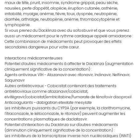
maux de tête, prurit, insomnie, syndrome grippal, peau sèche,
nausées, perte d'appétit, alopécie, éruption cutanée, asthénie,
irritabilité, myalgie, anémie, fièvre, toux, dyspnée, neutropénie,
diarrhée, arthralgie, neutropénie, anémie, thrombocytopénie et
lymphopénie.
Si vous prenez du Dacklinza avec du sofosbuvir et que vous prenez
aussi un médicament pour le rythme cardiaque appelé amiodarone :
Cette combinaison de médicaments peut provoquer des effets
secondaires dangereux pour votre cœur.
Interactions médicamenteuses
Potentiel d’autres médicaments à affecter le Dacklinza (augmentation
cliniquement significative de la concentration) :
Agents antiviraux VIH - Atazanavir avec ritonavir; Indinavir; Nelfinavir;
Saquinavir
Autres antirétroviraux - Cobicistat contenant des traitements
antirétroviraux comme atazanavir/cobicistat,
elvitégravir/cobicistat/emtricitabine/fumarate de ténofovir disoproxil
Anticoagulants - dabigatran etexilate mesylate
Les inhibiteurs puissants du CYP3A (par exemple, la clarithromycine,
l’itraconazole, le kétoconazole, le ritonavir) peuvent augmenter les
concentrations plasmatiques de daclatasvir.
Potentiel d’interaction du Dacklinza sur d'autres médicaments
(diminution cliniquement significative de la concentration) :
Les inhibiteurs de la transcriptase inverse non nucléosidiques (INNTI)