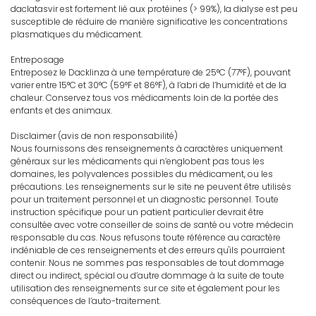
daclatasvir est fortement lié aux protéines (> 99%), la dialyse est peu
susceptible de réduire de manière significative les concentrations
plasmatiques du médicament.
Entreposage
Entreposez le Dacklinza à une température de 25°C (77°F), pouvant
varier entre 15°C et 30°C (59°F et 86°F), à l’abri de l’humidité et de la
chaleur. Conservez tous vos médicaments loin de la portée des
enfants et des animaux.
Disclaimer (avis de non responsabilité)
Nous fournissons des renseignements à caractères uniquement
généraux sur les médicaments qui n’englobent pas tous les
domaines, les polyvalences possibles du médicament, ou les
précautions. Les renseignements sur le site ne peuvent être utilisés
pour un traitement personnel et un diagnostic personnel. Toute
instruction spécifique pour un patient particulier devrait être
consultée avec votre conseiller de soins de santé ou votre médecin
responsable du cas. Nous refusons toute référence au caractère
indéniable de ces renseignements et des erreurs qu'ils pourraient
contenir. Nous ne sommes pas responsables de tout dommage
direct ou indirect, spécial ou d’autre dommage à la suite de toute
utilisation des renseignements sur ce site et également pour les
conséquences de l’auto-traitement.