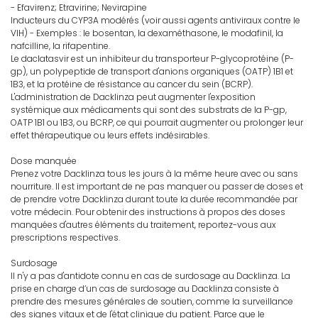
- Efavirenz; Etravirine; Nevirapine
Inducteurs du CYP3A modérés (voir aussi agents antiviraux contre le
VIH) - Exemples : le bosentan, la dexaméthasone, le modafinil, la
nafcilline, la rifapentine.
Le daclatasvir est un inhibiteur du transporteur P-glycoprotéine (P-
gp), un polypeptide de transport d'anions organiques (OATP) 1B1 et
1B3, et la protéine de résistance au cancer du sein (BCRP).
L'administration de Dacklinza peut augmenter l'exposition
systémique aux médicaments qui sont des substrats de la P-gp,
OATP 1B1 ou 1B3, ou BCRP, ce qui pourrait augmenter ou prolonger leur
effet thérapeutique ou leurs effets indésirables.
Dose manquée
Prenez votre Dacklinza tous les jours à la même heure avec ou sans
nourriture. Il est important de ne pas manquer ou passer de doses et
de prendre votre Dacklinza durant toute la durée recommandée par
votre médecin. Pour obtenir des instructions à propos des doses
manquées d'autres éléments du traitement, reportez-vous aux
prescriptions respectives.
Surdosage
Il n'y a pas d'antidote connu en cas de surdosage au Dacklinza. La
prise en charge d’un cas de surdosage au Dacklinza consiste à
prendre des mesures générales de soutien, comme la surveillance
des signes vitaux et de l'état clinique du patient. Parce que le