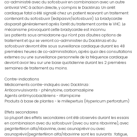
co-administré avec du sofosbuvir en combinaison avec un autre
antiviral VHC à action directe, y compris le Dacklinza. Un arrêt
cardiaque fatal a été signalé chez un patient recevant un traitement
contenant du sofosbuvir (ledipasvir/sofosbuvir). La bradycardie
disparait généralement après l'arrêt du traitement contre le VHC. Le
mécanisme provoquant cette bradycardie est inconnu.
Les patients sous amiodarone qui n'ont pas d'autres options de
traitement et qui se verront co-administrer du Dacklinza et du
sofosbuvir devront être sous surveillance cardiaque durant les 48
premières heures de co-administration, après quoi des consultations
externes ou une surveillance personnelle de la fréquence cardiaque
devront avoir lieu sur une base quotidienne durant les 2 premières
semaines de traitement au moins.
Contre-indications
Médicaments contre-indiqués avec Dacklinza :
Anticonvulsivants - phénytoïne, carbamazépine
Agents antimycobactériens - rifampicine
Produits à base de plantes - le millepertuis (Hypericum perforatum)
Effets secondaires
La plupart des effets secondaires ont été observés durant les essais
en combinaison avec du sofosbuvir (avec ou sans ribavirine), avec
peginterféron alfa/ribavirine, avec asunaprévir ou avec
asunaprévir/peginterféron alfa/ribavirine sont les suivants : fatigue,