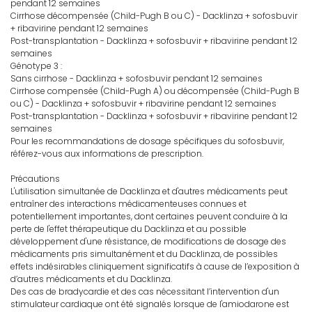
pendant 12 semaines
Cirrhose décompensée (Child-Pugh B ou C) - Dacklinza + sofosbuvir
+ ribavirine pendant 12 semaines
Post-transplantation - Dacklinza + sofosbuvir + ribavirine pendant 12
semaines
Génotype 3 :
Sans cirrhose - Dacklinza + sofosbuvir pendant 12 semaines
Cirrhose compensée (Child-Pugh A) ou décompensée (Child-Pugh B
ou C) - Dacklinza + sofosbuvir + ribavirine pendant 12 semaines
Post-transplantation - Dacklinza + sofosbuvir + ribavirine pendant 12
semaines
Pour les recommandations de dosage spécifiques du sofosbuvir,
référez-vous aux informations de prescription.
Précautions
L'utilisation simultanée de Dacklinza et d'autres médicaments peut
entraîner des interactions médicamenteuses connues et
potentiellement importantes, dont certaines peuvent conduire à la
perte de l'effet thérapeutique du Dacklinza et au possible
développement d'une résistance, de modifications de dosage des
médicaments pris simultanément et du Dacklinza, de possibles
effets indésirables cliniquement significatifs à cause de l’exposition à
d’autres médicaments et du Dacklinza.
Des cas de bradycardie et des cas nécessitant l’intervention d'un
stimulateur cardiaque ont été signalés lorsque de l'amiodarone est