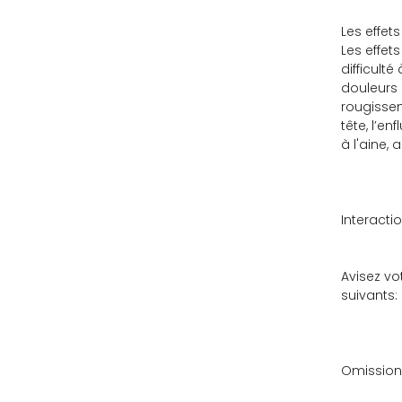
Les effet
Les effet
difficult
douleurs 
rougissem
tête, l’e
à l'aine,
Interact
Avisez vo
suivants:
Omission