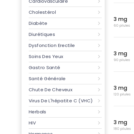
Cardiovasculaire
Cholestérol
3 mg
Diabète
60 pilules
Diurétiques
Dysfonction Erectile
3 mg
Soins Des Yeux
90 pilules
Gastro Santé
Santé Générale
3 mg
Chute De Cheveux
120 pilules
Virus De L'hépatite C (VHC)
Herbals
3 mg
HIV
180 pilules
Hormones