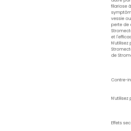
autre par
filariose
symptômes
vessie ou
perte de 
Stromecto
et l'effic
N’utilise
Stromecto
de Strome
Contre-in
N’utilise
Effets se