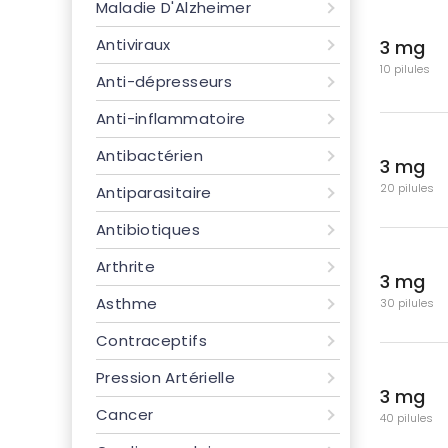
Maladie D'Alzheimer
Antiviraux
3 mg
10 pilules
Anti-dépresseurs
Anti-inflammatoire
Antibactérien
3 mg
20 pilules
Antiparasitaire
Antibiotiques
Arthrite
3 mg
Asthme
30 pilules
Contraceptifs
Pression Artérielle
3 mg
Cancer
40 pilules