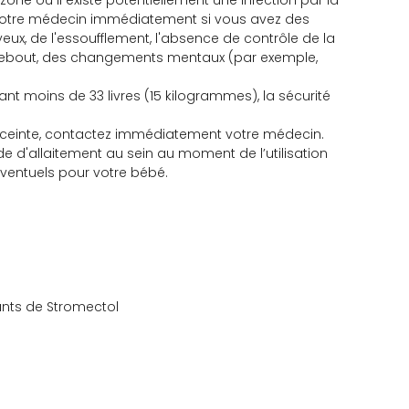
ne où il existe potentiellement une infection par la
ez votre médecin immédiatement si vous avez des
x, de l'essoufflement, l'absence de contrôle de la
n debout, des changements mentaux (par exemple,
nt moins de 33 livres (15 kilogrammes), la sécurité
 enceinte, contactez immédiatement votre médecin.
de d'allaitement au sein au moment de l’utilisation
éventuels pour votre bébé.
ants de Stromectol