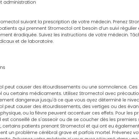
t administration
Stromectol suivant la prescription de votre médecin. Prenez Str
patients qui prennent Stromectol ont besoin d’un suivi régulier e
ent éradiquée. Suivez les instructions de votre médecin. Tâc
icaux et de laboratoire.
ons
l peut causer des étourdissements ou une somnolence. Ces ef
ol ou certains médicaments. Utilisez Stromectol avec précaution
lement dangereux jusqu'à ce que vous ayez déterminé le nive
l peut causer des étourdissements, des vertiges ou des évanou
 physique, ou la fièvre peuvent accentuer ces effets. Pour les pré
 Il est conseillé de s'asseoir ou de se coucher dès les premiers 
 certains patients prenant Stromectol et qui ont eu également 
nt un problème cérébral grave et parfois mortel. Prévenez vot