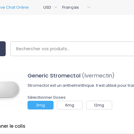
Generic Stromectol
(Ivermectin)
Stromectol est un anthelminthique. Il est utilisé pour tr
Sélectionner Doses:
3mg
6mg
12mg
ner le colis