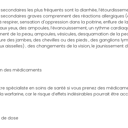
s secondaires les plus fréquents sont la diarrhée, l’étourdisseme
s secondaires graves comprennent des réactions allergiques (
é à respirer, sensation d'oppression dans la poitrine, enflure de
aux yeux, des ampoules, l’évanouissement, un rythme cardiaque r
ent de la peau, ampoules, vésicules, desquamation de la peau, 
nflure des jambes, des chevilles ou des pieds , des ganglions l
 aux aisselles) ; des changements de la vision, le jaunissement 
ion des médicaments
tre spécialiste en soins de santé si vous prenez des médicam
 la warfarine, car le risque d’effets indésirables pourrait être a
 de dose