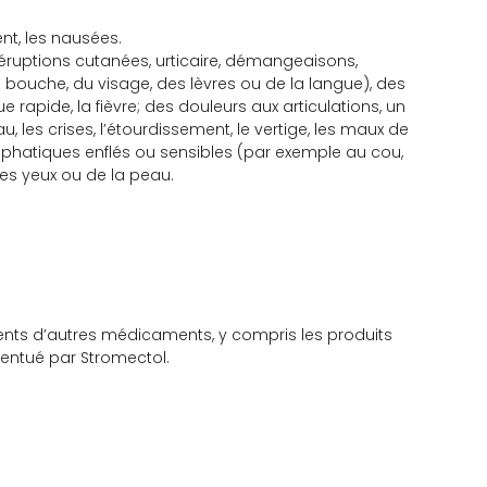
nt, les nausées.
éruptions cutanées, urticaire, démangeaisons,
 la bouche, du visage, des lèvres ou de la langue), des
apide, la fièvre; des douleurs aux articulations, un
les crises, l’étourdissement, le vertige, les maux de
ymphatiques enflés ou sensibles (par exemple au cou,
des yeux ou de la peau.
ents d’autres médicaments, y compris les produits
ccentué par Stromectol.