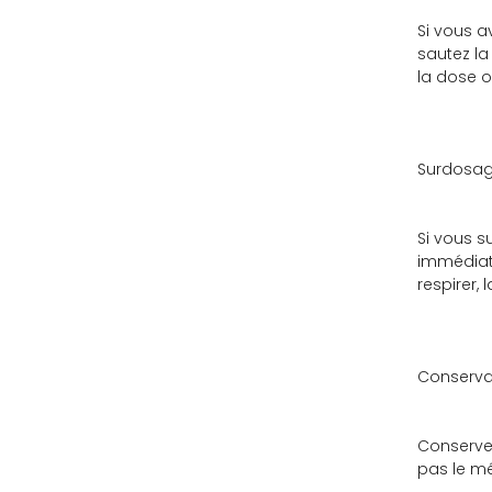
Si vous a
sautez l
la dose o
Surdosa
Si vous s
immédiat
respirer,
Conserva
Conservez
pas le mé