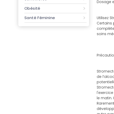
Dosage e
Obésité
Santé Féminine
Utilisez 
Certains 
complètem
soins méd
Précauti
Stromecto
de l’alco
potentiel
Stromecto
l'exercice
le matin.
Rarement,
développe