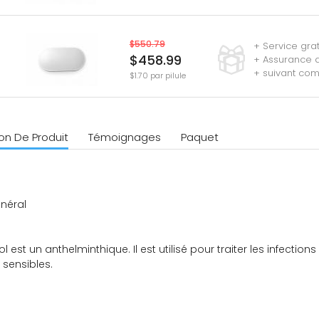
$550.79
+ Service gra
$458.99
+ Assurance de
+ suivant co
$1.70 par pilule
on De Produit
Témoignages
Paquet
néral
 est un anthelminthique. Il est utilisé pour traiter les infection
 sensibles.