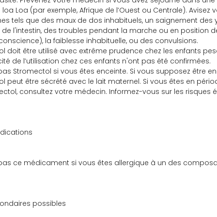
asite. Prévenez votre médecin si vous avez séjourné dans une zo
 à loa Loa (par exemple, Afrique de l’Ouest ou Centrale). Avis
 tels que des maux de dos inhabituels, un saignement des yeu
 de l'intestin, des troubles pendant la marche ou en positio
conscience), la faiblesse inhabituelle, ou des convulsions.
l doit être utilisé avec extrême prudence chez les enfants pesa
acité de l’utilisation chez ces enfants n'ont pas été confirmées.
z pas Stromectol si vous êtes enceinte. Si vous supposez être
l peut être sécrété avec le lait maternel. Si vous êtes en pério
ctol, consultez votre médecin. Informez-vous sur les risques 
dications
z pas ce médicament si vous êtes allergique à un des compos
condaires possibles