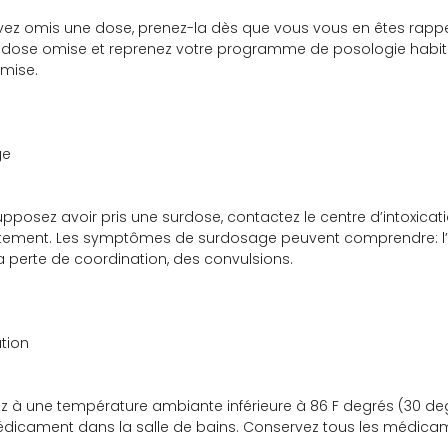
vez omis une dose, prenez-la dès que vous vous en êtes rappelé
a dose omise et reprenez votre programme de posologie habi
mise.
ge
upposez avoir pris une surdose, contactez le centre d’intoxicat
ement. Les symptômes de surdosage peuvent comprendre: l’en
 la perte de coordination, des convulsions.
tion
 à une température ambiante inférieure à 86 F degrés (30 degré
dicament dans la salle de bains. Conservez tous les médicam