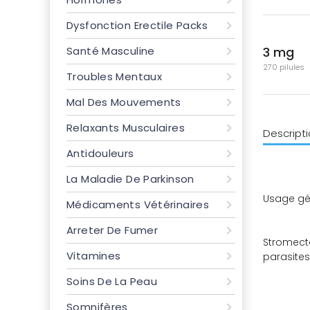
Dysfonction Erectile Packs
3 mg
Santé Masculine
270 pilules
Troubles Mentaux
Mal Des Mouvements
Relaxants Musculaires
Descripti
Antidouleurs
La Maladie De Parkinson
Usage gé
Médicaments Vétérinaires
Arreter De Fumer
Stromectol
Vitamines
parasites
Soins De La Peau
Somnifères